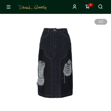
0
1
/
2