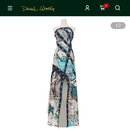
0
1
/
2