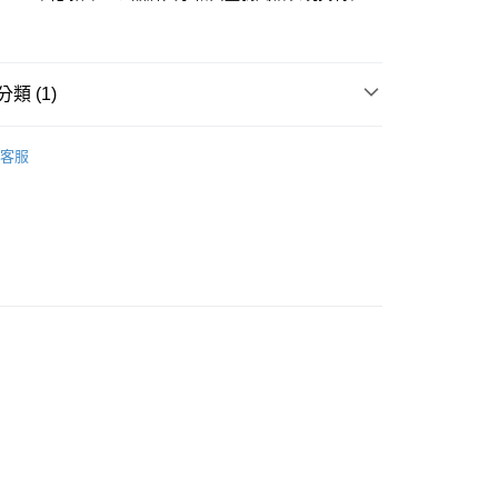
0，滿NT$5,000(含以上)免運費
20，滿NT$5,000(含以上)免運費
類 (1)
RT
服飾
客服