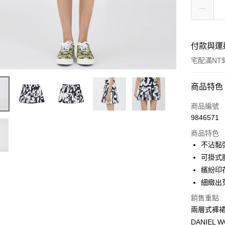
付款與運
宅配滿NT$
付款方式
商品特色
信用卡一
商品編號
9846571
LINE Pay
商品特色
Apple Pay
不沾黏
可掛式
ATM付款
繽紛印
細緻出
運送方式
銷售重點
兩層式褲
宅配
DANIE