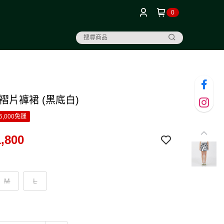
0
褶片褲裙 (黑底白)
5,000免運
,800
M
L