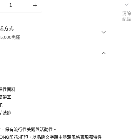
清除
紀錄
送方式
5,000免運
次付款
彈性面料
腰帶耳
花
芽裝飾
裙，保有流行性美觀與活動性。
L WONG印花:拓印，以品牌文字藉由塗鴉風格表現獨特性