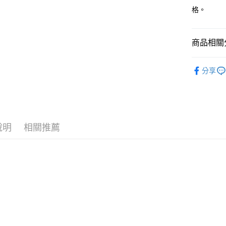
每筆NT$8
格。
宅配(外島)
每筆NT$1
商品相關分
D.W SPO
分享
說明
相關推薦