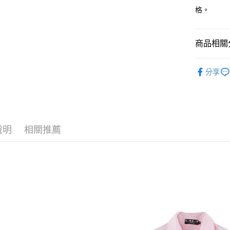
每筆NT$8
格。
宅配(外島)
每筆NT$1
商品相關分
D.W SPO
分享
說明
相關推薦