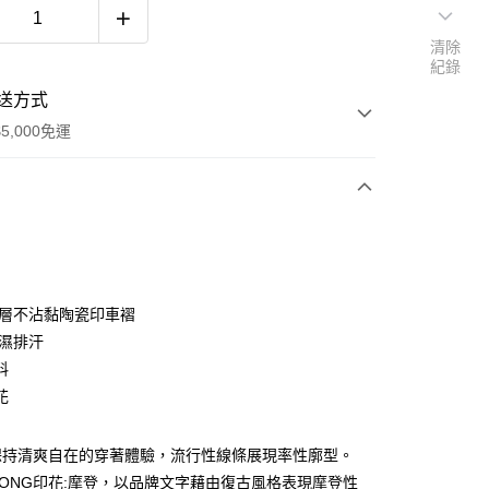
清除
紀錄
送方式
5,000免運
次付款
內層不沾黏陶瓷印車褶
吸濕排汗
料
花
保持清爽自在的穿著體驗，流行性線條展現率性廓型。
L WONG印花:摩登，以品牌文字藉由復古風格表現摩登性