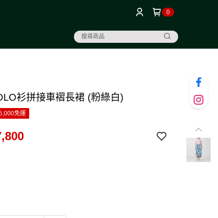
0
OLO衫拼接車褶長裙 (粉綠白)
5,000免運
,800