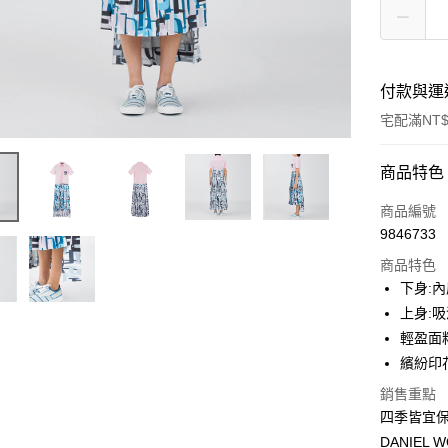
付款與運
宅配滿NT$
付款方式
商品特色
信用卡一
商品編號
9846733
LINE Pay
商品特色
Apple Pay
下身:
上身:
ATM付款
輕盈面
繽紛印
運送方式
銷售重點
四季皆宜
宅配
DANIE