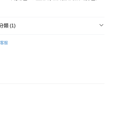
0，滿NT$5,000(含以上)免運費
20，滿NT$5,000(含以上)免運費
類 (1)
RT
服飾
客服