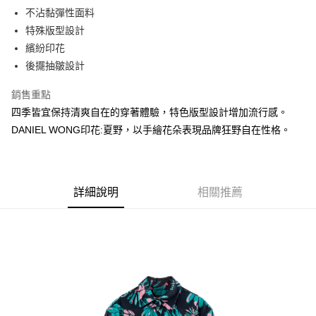
ATM付款
不沾黏彈性面料
特殊版型設計
運送方式
繽紛印花
後擺抽皺設計
宅配
每筆NT$80，滿NT$5,000(含以上)免運費
銷售重點
宅配(外島)
四季皆宜保持清爽自在的穿著體驗，特色版型設計增加流行感。
DANIEL WONG印花:夏野，以手繪花朵表現品牌狂野自在性格。
每筆NT$120，滿NT$5,000(含以上)免運費
詳細說明
相關推薦