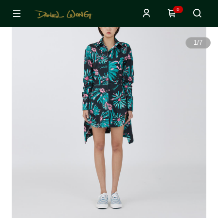
0
1
/
7