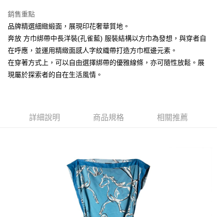
Apple Pay
銷售重點
ATM付款
品牌精選細緻緞面，展現印花奢華質地。
奔放 方巾綁帶中長洋裝(孔雀藍) 服裝結構以方巾為發想，與穿者自
運送方式
在呼應，並運用精緻面感人字紋織帶打造方巾框邊元素。
在穿著方式上，可以自由選擇綁帶的優雅線條，亦可隨性放鬆。展
宅配
現屬於探索者的自在生活風情。
每筆NT$80，滿NT$5,000(含以上)免運費
宅配(外島)
每筆NT$120，滿NT$5,000(含以上)免運費
詳細說明
商品規格
相關推薦