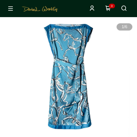
0
1
/
6