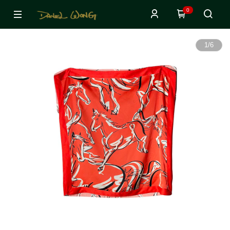
0
1
/
6