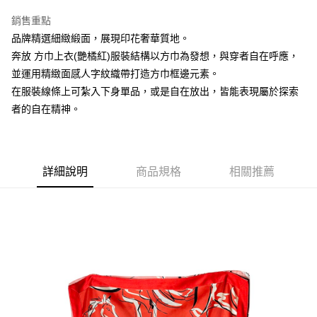
Apple Pay
銷售重點
ATM付款
品牌精選細緻緞面，展現印花奢華質地。
奔放 方巾上衣(艷橘紅)服裝結構以方巾為發想，與穿者自在呼應，
運送方式
並運用精緻面感人字紋織帶打造方巾框邊元素。
在服裝線條上可紮入下身單品，或是自在放出，皆能表現屬於探索
宅配
者的自在精神。
每筆NT$80，滿NT$5,000(含以上)免運費
宅配(外島)
每筆NT$120，滿NT$5,000(含以上)免運費
詳細說明
商品規格
相關推薦