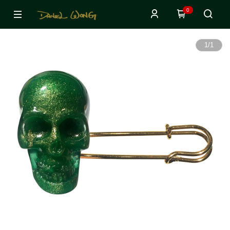
0
1
/
1