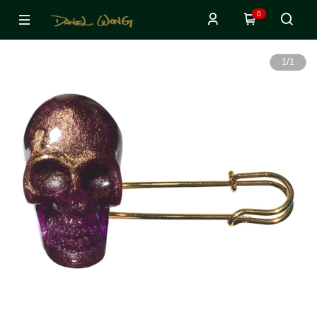
0
1
/
1