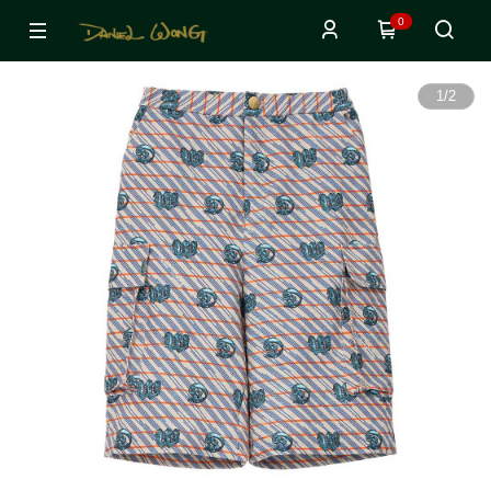
0
1
/
2